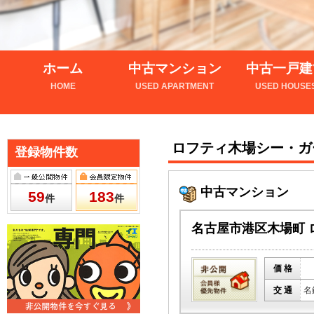
ホーム
中古マンション
中古一戸建
HOME
USED APARTMENT
USED HOUSE
ロフティ木場シー・ガ
登録物件数
中古マンション
59
183
件
件
名古屋市港区木場町 
価 格
交 通
名