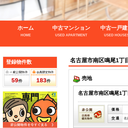
ホーム
中古マンション
中古一戸建
HOME
USED APARTMENT
USED HOUSE
名古屋市南区鳴尾1丁目
登録物件数
売地
59
183
件
件
名古屋市南区鳴尾1丁
価 格
交 通
名