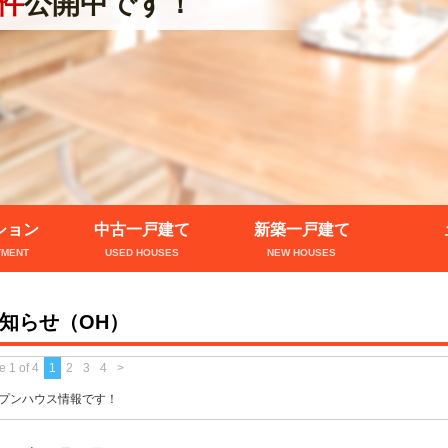
件
公開中です！
ション
中古一戸建て
新築一戸建て
TMENT
USED HOUSES
NEW HOUSES
知らせ（OH）
 1 of 4
1
2
3
4
>
プンハウス情報です！