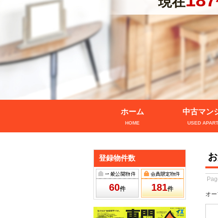
187
現在
ホーム
中古マン
HOME
USED APAR
お
登録物件数
Page
60
181
件
件
オー