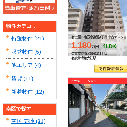
物件カテゴリ
名古屋市南区泉楽通4丁目 中古マンショ
特選物件
(21)
1,180
4LDK
万円
収益物件
(5)
名古屋市南区泉楽通4丁目
名鉄常滑線大江駅
他エリア
(4)
賃貸
(11)
イエステーション
新着物件
(12)
南区で探す
南区 売地
(31)