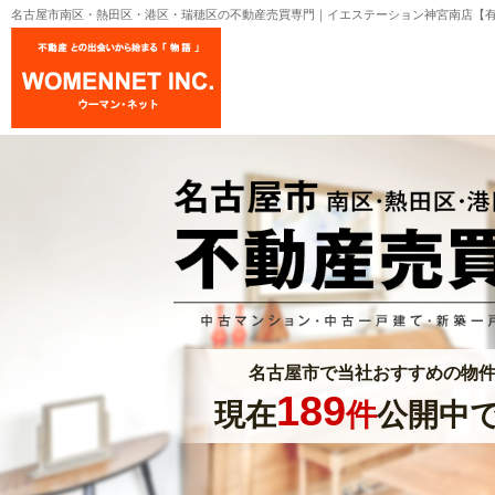
名古屋市南区・熱田区・港区・瑞穂区の不動産売買専門｜イエステーション神宮南店【有
名古屋市で当社おすすめの物
189
現在
件
公開中