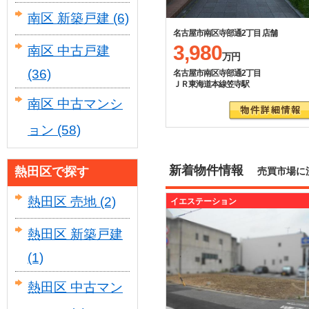
南区 新築戸建
(6)
名古屋市南区寺部通2丁目 店舗
3,980
南区 中古戸建
万円
(36)
名古屋市南区寺部通2丁目
ＪＲ東海道本線笠寺駅
南区 中古マンシ
ョン
(58)
新着物件情報
熱田区で探す
売買市場に
熱田区 売地
(2)
イエステーション
熱田区 新築戸建
(1)
熱田区 中古マン