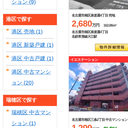
ション
(9)
名古屋市南区泉楽通4丁目 売地
港区で探す
2,680
万円
162.06m²
港区 売地
(1)
名古屋市南区泉楽通4丁目
名鉄常滑線大江駅
港区 新築戸建
(1)
港区 中古戸建
(1)
イエステーション
港区 中古マンシ
ョン
(20)
瑞穂区で探す
瑞穂区 中古マン
名古屋市南区三条2丁目 中古マンション
ション
(1)
1,299