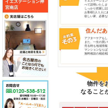
イエステーション
イエステーション神
べて説明いたしま
宮南店
しっかり把握し記
お客様1人１人に
欲しい家、必要な
住んだあ
アフターケアもし
また、一生の買い
売る時も地域情報
マンションならば
無料相談の相続相
物件を
なること