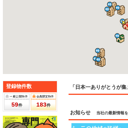
登録物件数
「日本一ありがとうが集
59
183
件
件
お知らせ
当社の最新情報