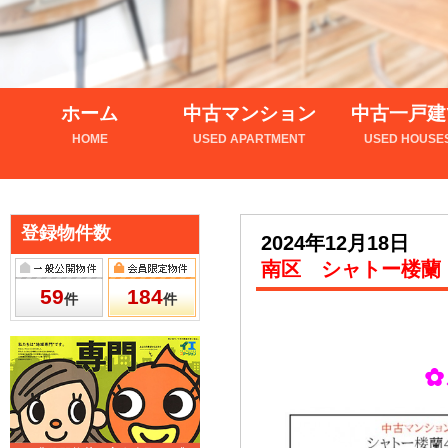
ホーム
中古マンション
中古一戸建
HOME
USED APARTMENT
USED HOUSE
登録物件数
2024年12月18日
南区 シャトー楼蘭
59
184
件
件
✿